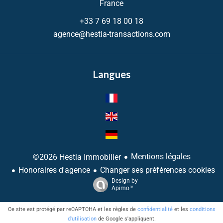
France
+33 7 69 18 00 18
agence@hestia-transactions.com
Langues
Mentions légales
©2026 Hestia Immobilier
Honoraires d'agence
Changer ses préférences cookies
Design by
Apimo™
Ce site est protégé par reCAPTCHA et les règles de
confidentialité
et les
conditions
d'utilisation
de Google s'appliquent.